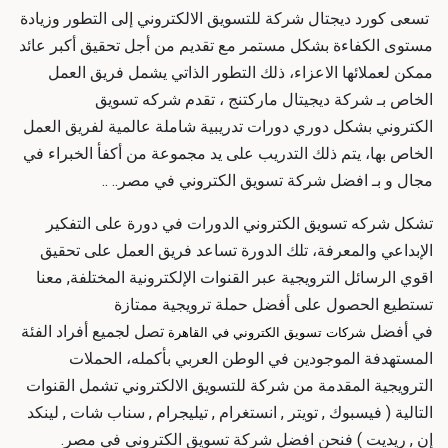
تسعى كورد ديجتال
شركة للتسويق الالكتروني
إلى التطور وزيادة
مستوى الكفاءة بشكل مستمر مع تقديم
من أجل تحقيق أكبر عائد
ممكن لعملائها الاعزاء، ذلك التطور الذاتي يشمل فريق العمل
الخاص بـ
شركة ديجيتال ماركتنج
، تقدم
شركه تسويق
الكتروني
بشكل دوري دورات تدريبية شاملة عالمية لفريق العمل
الخاص بها، يتم ذلك التدريب على يد مجموعة من أكفأ الخبراء في
مجال
و بـ
افضل شركة تسويق الكتروني في مصر
.. ..
تشكل
شركه تسويق الكتروني
الدورات في دورة على التفكير
الإبداعي والمعرفة، تلك الدورة تساعد فريق العمل على تحقيق
اقوي الرسائل الترويجية عبر القنوات الإلكترونية المختلفة, معنا
تستطيع الحصول على أفضل حملة ترويجية ممتازة
في
أفضل
تصل لجميع أفراد الفئة
شركات تسويق الكتروني في القاهرة
المستهدفة الموجودين في الوطن العربي بأكمله، الحملات
الترويجية المقدمة من
شركة للتسويق الالكتروني
تشمل القنوات
التالية ( فيسبوك , تويتر , انستغرام , تيليجرام , سناب شات , لينكد
إن , ريديت ) فنحن
افضل شركة تسويق الكتروني في مصر
.