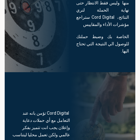
منها وليس فقط الانتظار حتى
نهاية الحملة لنري
النتائج، Cord Digital ستراجع
مؤشرات الأداء والمقاييس
الخاصة بك وضبط حملتك
للوصول الي النتيجة التي تحتاج
اليها.
ال
ال
Cord Digital تؤمن بانه عند
التعامل مع أي حملات دعاية
وإعلان يجب انت تتميز بفكر
عالمي ولكن تعمل محليا ليتناسب