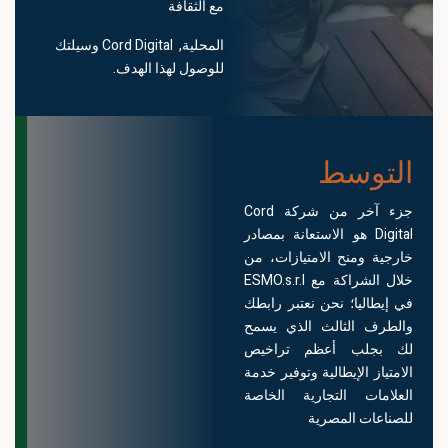
مع الثقافة
المحلية, Cord Digital وسيلتك
للوصول لهذا الهدف.
التوسط
جزء آخر من شركة Cord
Digital هو الاستعانة بمصادر
خارجية ومنح الامتيازات، من
خلال الشراكة مع ESMO.s.r.l
في إيطاليا؛ نحن نعتبر رابطك
والطرف الثالث الذي يسمح
لك بجلب أعظم تراخيص
الامتياز الإيطالية وتوفير خدمة
العلامات التجارية الخاصة
للصناعات المصرية