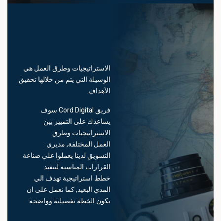
و
اس
الاستراتيجيات وطرق العمل هي
الوسيلة التي يتم من خلالها تحقيق
الأهداف
فريق Cord Digital سوف
يساعدك على التمييز بين
الاستراتيجيات وطرق
العمل المختلفة, مديري
التسويق لدينا يعملوا علي صناعة
القرارات المناسبة لتنفيد
خطط استراتيجية تهدف الي
المدي البعيد, كما نعمل على ان
تكون الخطة تفصيلية وواضحة