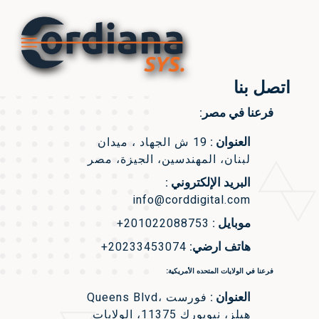
اتصل بنا
فرعنا في مصر:
العنوان :
19 ش الجهاد ، ميدان
لبنان، المهندسين، الجيزة، مصر
البريد الإلكتروني :
info@corddigital.com
موبايل :
+201022088753
هاتف ارضي:
+20233453074
فرعنا في الولايات المتحده الأمريكية:
العنوان :
Queens Blvd، فورست
هيلز، نيويورك 11375، الولايات