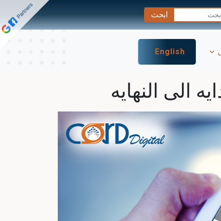
ل
English
 الى النهايه