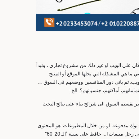
ن على الويب او غير ذلك من مشروع تجارى ، وتبدأ
ا هي المشكلة التي يحلها الموقع أو المنتج
ويب. ثم ياتى دور المنافسين ووضعهم فى السوق .…
ماماتهم، أماكنهم، جنسياتهم؟ الخ.
ر
تقسيم السوق الى شرائح بناء على نتائج البحث
س بوك مدفوعه او من خلال المطبوعات هو المحتوى
فا المحتوى الجيد والحصرى هوة الذى يشد القارء حاول ان تبرز نقاط البيع الفريدة لمنتجك ولكن في نفس الوقت لا تتحول إلى رجل مبيعات! … حافظ على نسبة “الـ 20: 80″