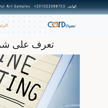
الهاتف :
+201022088753
Our Art Samples
الرئي
تعرف على شركة