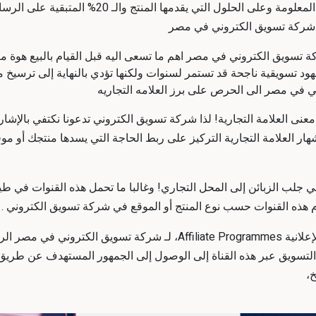
الشهيرة والتي تعني أن 80% من المحتوى يركزّ على ا
 شركة تسويق الكتروني في مصر
ة تسويق الكتروني في مصر اهم ما تسعى اليه قبل القيام بالبيع هوة مع
هود تسويقية ناجحة قد تستمر لسنوات ولكنها تؤدي بالنهاية إلى ترسيخ 
 في مصر الى الحرص على برز العلامه التجاريه
 معنى العلامة التجارية! لذا شركة تسويق الكتروني تدعونا نكتفي بالإ
هار العلامة التجارية التركيز على ربط الحاجة التي يسدها منتجك أ
ي جلب الزبائن إلى المحل التجاري! وغالبا ما تحمل هذه القنوات في طيات
م هذه القنوات حسب نوع المنتج أو الموقع في شركة تسويق الكتروني .
يوجد الكثير من اعلانات السوق الرقميه ، كالبرامج الإعلانية filiate Programmes
ن التسويق عبر هذه القناة إلى الوصول إلى الجمهور المستهدف عن طر
،