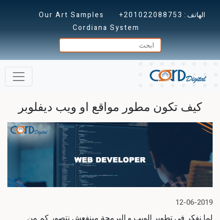
الهاتف :
+201022088753
Our Art Samples
Cordiana System
كيف تكون مطور مواقع او ويب ديفلوبر
12-06-2019
لما نفكر في تطوير الويب و البرمجة مينفعش نتصور كم من