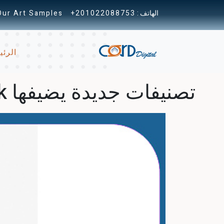
الهاتف :
+201022088753
Our Art Samples
الرئي
تصنيفات جديدة يضيفها Facebook إلى الصفحات التي تظهر في موجز الأخبار