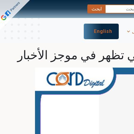
ل
English