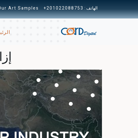
الهاتف :
+201022088753
Our Art Samples
الرئي
إزا