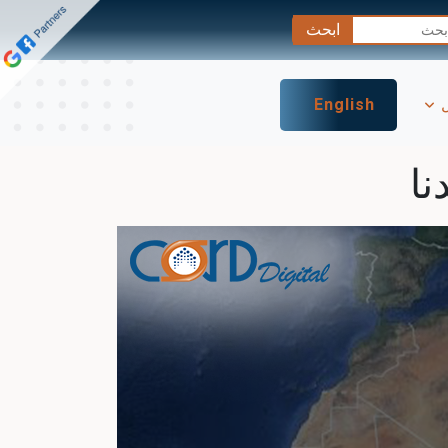
ل
English
نا