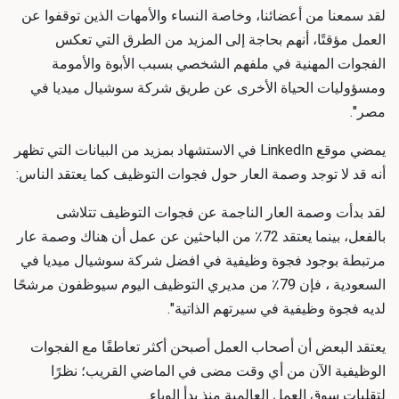
لقد سمعنا من أعضائنا، وخاصة النساء والأمهات الذين توقفوا عن
العمل مؤقتًا، أنهم بحاجة إلى المزيد من الطرق التي تعكس
الفجوات المهنية في ملفهم الشخصي بسبب الأبوة والأمومة
ومسؤوليات الحياة الأخرى عن طريق
شركة سوشيال ميديا في
مصر
".
يمضي موقع LinkedIn في الاستشهاد بمزيد من البيانات التي تظهر
أنه قد لا توجد وصمة العار حول فجوات التوظيف كما يعتقد الناس:
لقد بدأت وصمة العار الناجمة عن فجوات التوظيف تتلاشى
بالفعل، بينما يعتقد 72٪ من الباحثين عن عمل أن هناك وصمة عار
مرتبطة بوجود فجوة وظيفية في
افضل شركة سوشيال ميديا في
السعودية
، فإن 79٪ من مديري التوظيف اليوم سيوظفون مرشحًا
لديه فجوة وظيفية في سيرتهم الذاتية".
يعتقد البعض أن أصحاب العمل أصبحن أكثر تعاطفًا مع الفجوات
الوظيفية الآن من أي وقت مضى في الماضي القريب؛ نظرًا
لتقلبات سوق العمل العالمية منذ بدأ الوباء.