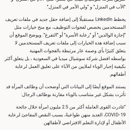
"الأب في المنزل" و "ولي الأمر في المنزل".
يخطط LinkedIn مستقبلًا إلى إضافة حقل جديد في ملفات تعريف
المستخدمين يخصص لفجوات التوظيف، مع منح خيارات مثل
"إجازة الوالدين" أو "رعاية الأسرة" أو "التفرغ". ويوضح الموقع أن
سبب إضافة هذه الخيارات إلى ملفات تعريف المستخدمين لا
يتعلق كثيرًا بأي وصمة عار مرتبطة بالفجوات المهنية
بواسطه
افضل شركة سوشيال ميديا في السعودية
، بل يتعلق أكثر
بكيفية إجبار الوباء لملايين من الآباء على تعليق العمل لرعاية
أطفالهم.
يستند الموقع أيضًا إلى البيانات التي أوضحت أن وظائف المرأة قد
تأثرت بشكل غير متناسب بالوباء مقارنة بوظائف الرجال:
"غادرت القوى العاملة أكثر من 2.5 مليون امرأة خلال جائحة
COVID-19، العديد منهن طواعيةً، بسبب النقص المفاجئ لرعاية
الأطفال أو لإدارة التعلم الافتراضي لأطفالهن.