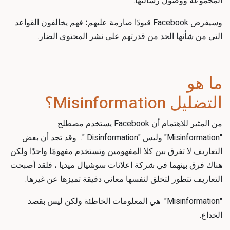
المجموعة ووصول رسالتها.
وسيفرض Facebook قيودًا صارمة عليهم؛ فهم يخالفون القواعد
التي من شأنها الحد من قدرتهم على نشر المحتوى الضار.
ما هو
التضليل
Misinformation؟
من المثير للاهتمام أن Facebook يستخدم مصطلح
"
Misinformation
" وليس "
Disinformation
". وقد تجد أن بعض
التعاريف لا تفرق بين كلا المفهومين وتستخدم مفهومًا واحدًا ولكن
هناك فرق بينهما في
شركة اعلانات سوشيال ميديا
، فلقد أصبحت
التعاريف تتطور لتخلق لنفسها معاني دقيقة تميزها عن غيرها.
"
Misinformation
"
هي
المعلومات الخاطئة ولكن ليس بقصد
الخداع.